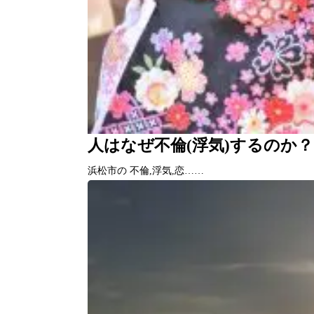
人はなぜ不倫(浮気)するのか？
浜松市の 不倫,浮気,恋……