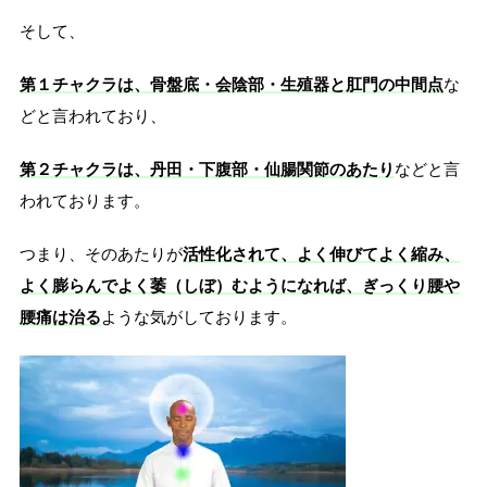
そして、
第１チャクラは、骨盤底・会陰部・生殖器と肛門の中間点
な
どと言われており、
第２チャクラは、丹田・下腹部・仙腸関節のあたり
などと言
われております。
つまり、そのあたりが
活性化されて、よく伸びてよく縮み、
よく膨らんでよく萎（しぼ）むようになれば、ぎっくり腰や
腰痛は治る
ような気がしております。