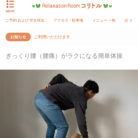
MENU
ご予約 および 空き状況
アクセス・駐車場
メニュー 一覧
頭・首
券、ご利用いただけます
お知らせ
ぎっくり腰（腰痛）がラクになる簡単体操